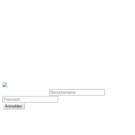
Intermittierendes Hypoxie Hyperoxie Training
(IHHT)
© 2025 - CELLAIR GROUP
Benutzeranmeldung
Passwort zurücksetzen