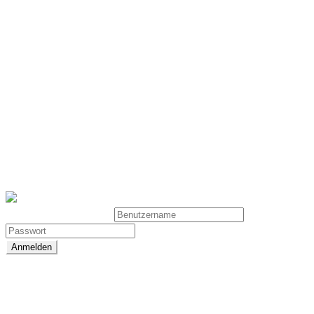
Intermittierendes Hypoxie Hyperoxie Training
(IHHT)
© 2025 - CELLAIR GROUP
Benutzeranmeldung
Passwort zurücksetzen