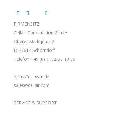
Finden Sie uns auf:
Facebook
YouTube
Instagram
Linkedin
FIRMENSITZ
page
page
page
page
CellAir Construction GmbH
opens
opens
opens
opens
in
in
in
Oberer Marktplatz 2
in
new
new
new
D-73614 Schorndorf
new
window
window
window
Telefon +49 (0) 8102-98 19 30
window
https://cellgym.de
sales@cellair.com
SERVICE & SUPPORT