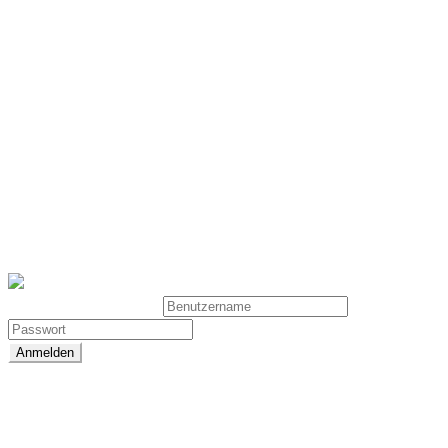
Intermittierendes Hypoxie Hyperoxie Training
(IHHT)
© 2025 - CELLAIR GROUP
Benutzeranmeldung
Passwort zurücksetzen